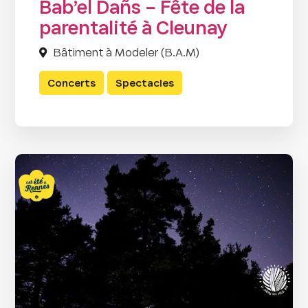
Bab’el Dañs – Fête de la
parentalité à Cleunay
Bâtiment à Modeler (B.A.M)
Concerts
Spectacles