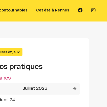
ncontournables
Cet été à Rennes
iers et jeux
fos pratiques
aires
Voir le mois précédent
Voir le mois suivant
juillet 2026
dredi 24