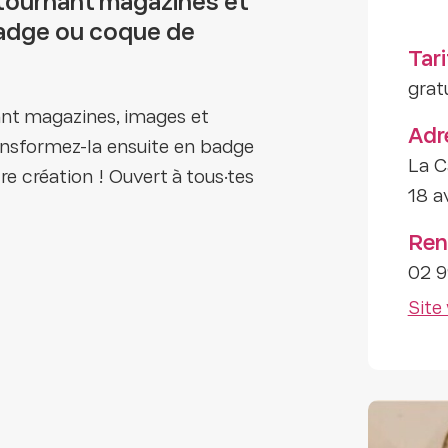
tournant magazines et
badge ou coque de
Tari
grat
nt magazines, images et
Adr
ansformez-la ensuite en badge
La C
e création ! Ouvert à tous·tes
18 a
Ren
02 9
Site