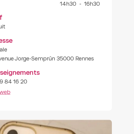
14h30
-
16h30
f
uit
esse
ale
venue Jorge-Semprún 35000 Rennes
seignements
9 84 16 20
 web