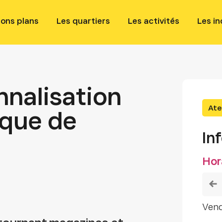
bons plans
Les quartiers
Les activités
Les i
nnalisation
Atel
oque de
In
Hor
ven