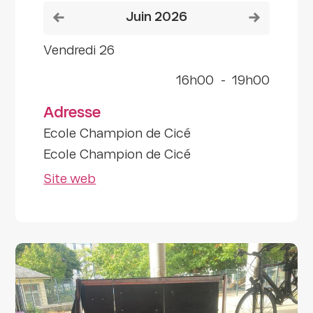
Voir le mois précédent
Voir le mois
juin 2026
vendredi 26
16h00
-
19h00
Adresse
Ecole Champion de Cicé
Ecole Champion de Cicé
Site web