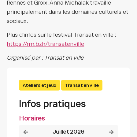
Rennes et Groix, Anna Michalak travaille
principalement dans les domaines culturels et
sociaux.
Plus d'infos sur le festival Transat en ville :
https://rm.bzh/transatenville
Organisé par : Transat en ville
Ateliers et jeux
Transat en ville
Infos pratiques
Horaires
Voir le mois précédent
Voir le mois
juillet 2026