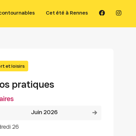
ncontournables
Cet été à Rennes
t et loisirs
fos pratiques
aires
Voir le mois précédent
Voir le mois suivant
juin 2026
dredi 26