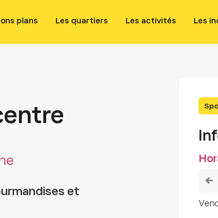
bons plans
Les quartiers
Les activités
Les i
Spor
centre
In
Hor
gne
ourmandises et
ven