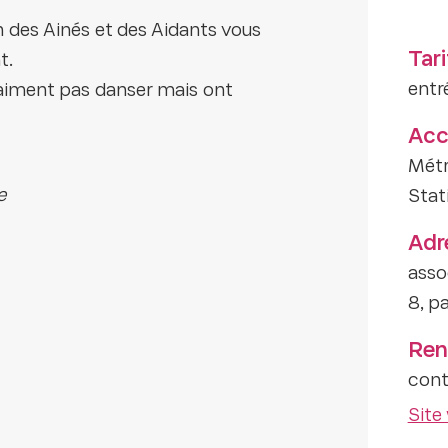
n des Ainés et des Aidants vous
Tari
t.
entr
'aiment pas danser mais ont
Acc
Métr
e
Stat
Adr
asso
8, p
Ren
cont
Site