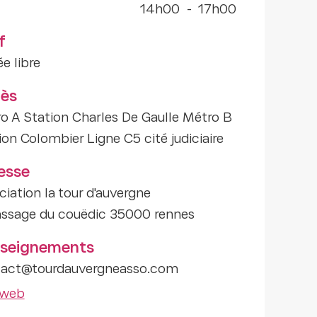
14h00
-
17h00
f
ée libre
ès
o A Station Charles De Gaulle Métro B
ion Colombier Ligne C5 cité judiciaire
esse
ciation la tour d'auvergne
assage du couëdic 35000 rennes
seignements
act@tourdauvergneasso.com
 web