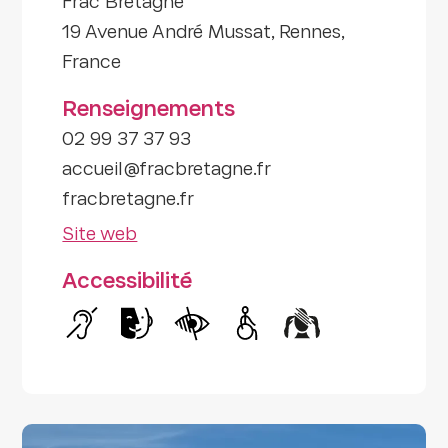
Frac Bretagne
19 Avenue André Mussat, Rennes,
France
Renseignements
02 99 37 37 93
accueil@fracbretagne.fr
fracbretagne.fr
Site web
Accessibilité
Handicap auditif
Handicap intellectuel
Handicap visuel
Handicap moteur
Handicap psyc