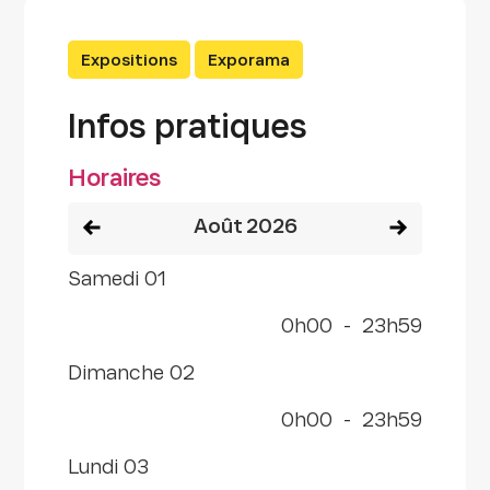
Expositions
Exporama
Infos pratiques
Horaires
Voir le mois précédent
Voir le mois
août 2026
samedi 01
0h00
-
23h59
dimanche 02
0h00
-
23h59
lundi 03