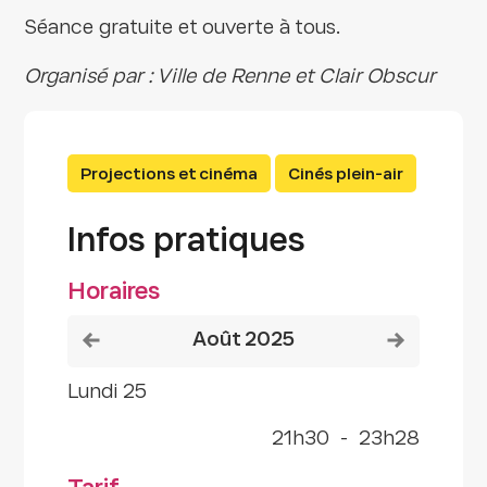
Séance gratuite et ouverte à tous.
Organisé par : Ville de Renne et Clair Obscur
Projections et cinéma
Cinés plein-air
Infos pratiques
Horaires
Voir le mois précédent
Voir le mois
août 2025
lundi 25
21h30
-
23h28