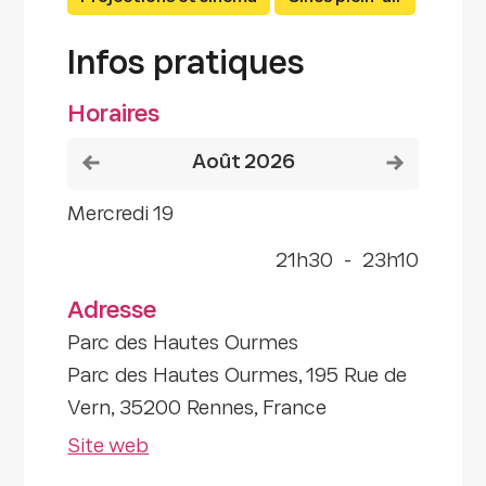
Infos pratiques
Horaires
Voir le mois précédent
Voir le mois
août 2026
mercredi 19
21h30
-
23h10
Adresse
Parc des Hautes Ourmes
Parc des Hautes Ourmes, 195 Rue de
Vern, 35200 Rennes, France
Site web