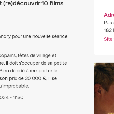
 (re)découvrir 10 films
Adr
Parc
182 
Landry pour une nouvelle séance
Site
pains, fêtes de village et
e, il doit s'occuper de sa petite
Bien décidé à remporter le
son prix de 30 000 €, il se
u'improbable.
 2024 • 1h30