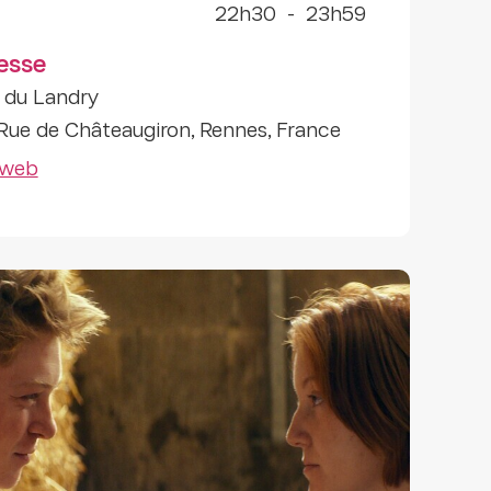
22h30
-
23h59
esse
 du Landry
Rue de Châteaugiron, Rennes, France
 web