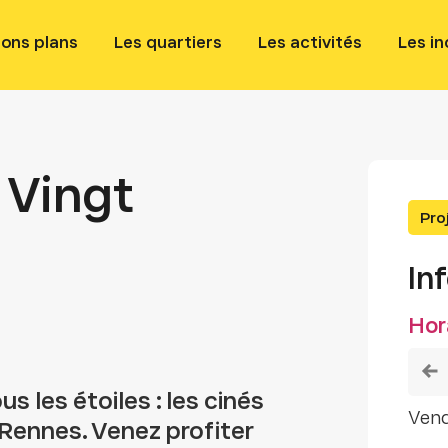
bons plans
Les quartiers
Les activités
Les i
« Vingt
Pro
In
Hor
s les étoiles : les cinés
ven
 Rennes. Venez profiter