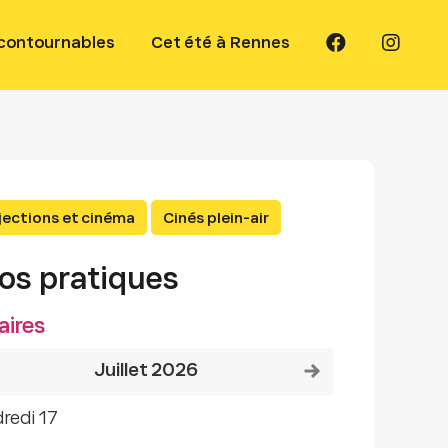
ncontournables
Cet été à Rennes
jections et cinéma
Cinés plein-air
fos pratiques
aires
Voir le mois précédent
Voir le mois suivant
juillet 2026
dredi 17