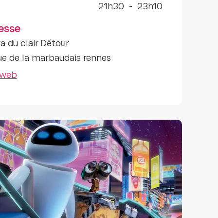
21h30
-
23h10
esse
a du clair Détour
ue de la marbaudais rennes
 web