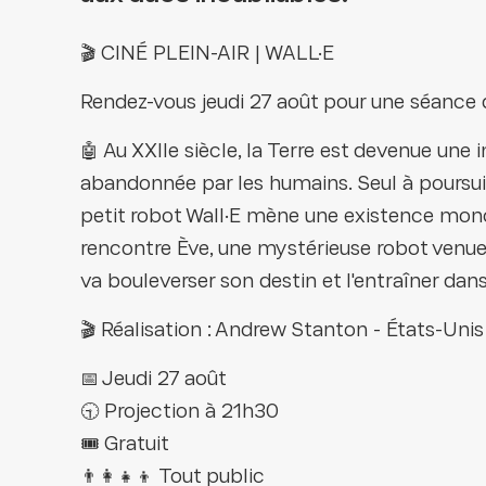
🎬 CINÉ PLEIN-AIR | WALL·E
Rendez-vous jeudi 27 août pour une séance d
🤖 Au XXIIe siècle, la Terre est devenue un
abandonnée par les humains. Seul à poursui
petit robot Wall·E mène une existence monot
rencontre Ève, une mystérieuse robot venue
va bouleverser son destin et l'entraîner dan
🎬 Réalisation : Andrew Stanton - États-Uni
📅 Jeudi 27 août
🕤 Projection à 21h30
🎟️ Gratuit
👨‍👩‍👧‍👦 Tout public