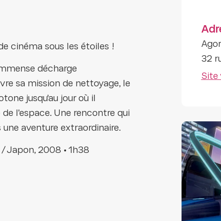
Adr
Agor
e cinéma sous les étoiles !
32 r
e immense décharge
Site
vre sa mission de nettoyage, le
one jusqu'au jour où il
 de l'espace. Une rencontre qui
s une aventure extraordinaire.
s / Japon, 2008 • 1h38