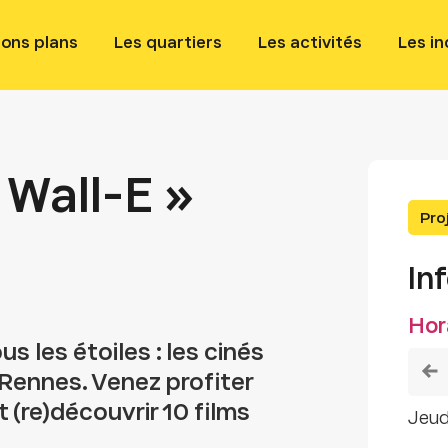
bons plans
Les quartiers
Les activités
Les i
« Wall-E »
Pro
In
Hor
s les étoiles : les cinés
 Rennes. Venez profiter
 (re)découvrir 10 films
jeu