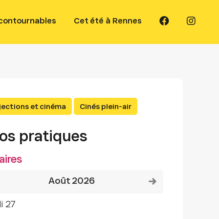
ncontournables
Cet été à Rennes
jections et cinéma
Cinés plein-air
fos pratiques
aires
Voir le mois précédent
Voir le mois suivant
août 2026
di 27