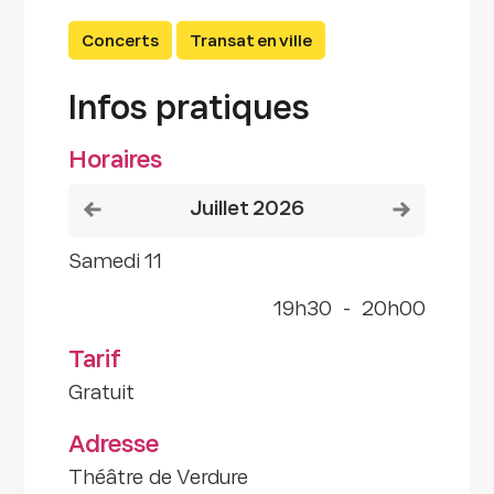
Concerts
Transat en ville
Infos pratiques
Horaires
Voir le mois précédent
Voir le mois
juillet 2026
samedi 11
19h30
-
20h00
Tarif
Gratuit
Adresse
Théâtre de Verdure