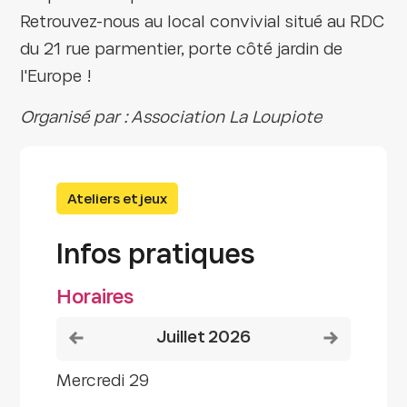
Retrouvez-nous au local convivial situé au RDC
du 21 rue parmentier, porte côté jardin de
l'Europe !
Organisé par : Association La Loupiote
Ateliers et jeux
Infos pratiques
Horaires
Voir le mois précédent
Voir le mois
juillet 2026
mercredi 29