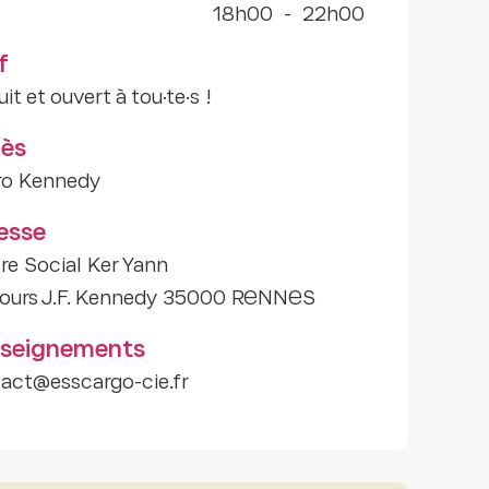
18h00
-
22h00
f
it et ouvert à tou·te·s !
ès
ro Kennedy
esse
re Social Ker Yann
ours J.F. Kennedy 35000 RENNES
seignements
act@esscargo-cie.fr