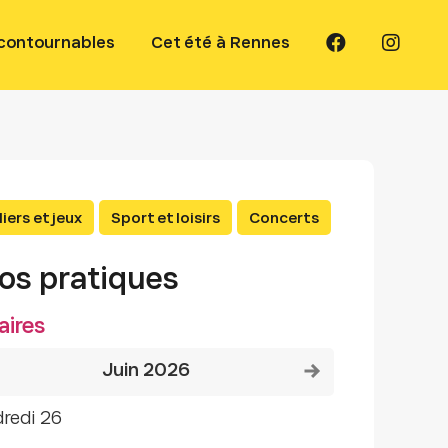
ncontournables
Cet été à Rennes
iers et jeux
Sport et loisirs
Concerts
fos pratiques
aires
Voir le mois précédent
Voir le mois suivant
juin 2026
dredi 26