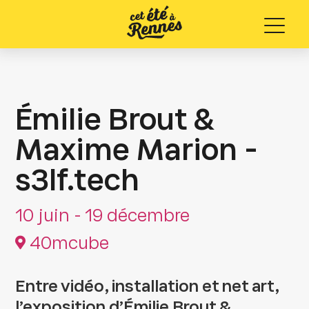
Menu
Émilie Brout &
Maxime Marion -
s3lf.tech
10 juin - 19 décembre
40mcube
Entre vidéo, installation et net art,
l’exposition d’Émilie Brout &