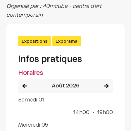
Organisé par : 40mcube - centre d'art
contemporain
Expositions
Exporama
Infos pratiques
Horaires
Voir le mois précédent
Voir le mois
août 2026
samedi 01
14h00
-
19h00
mercredi 05