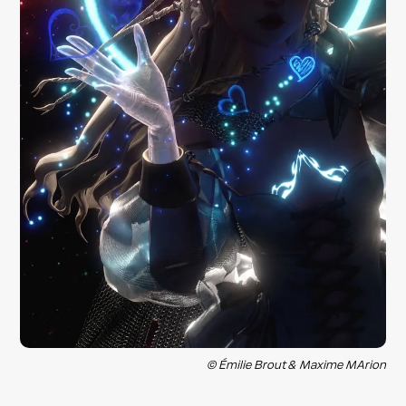
© Émilie Brout & Maxime MArion