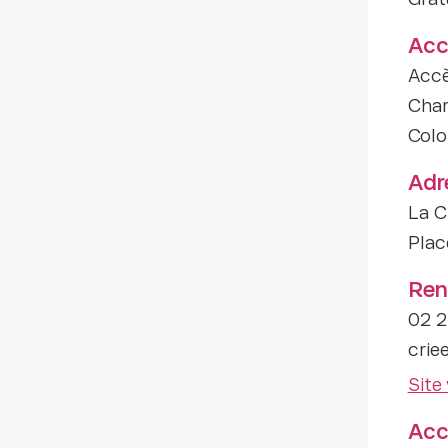
Grat
Acc
Accè
Char
Colo
Adr
La C
Plac
Ren
02 2
crie
Site
Acce