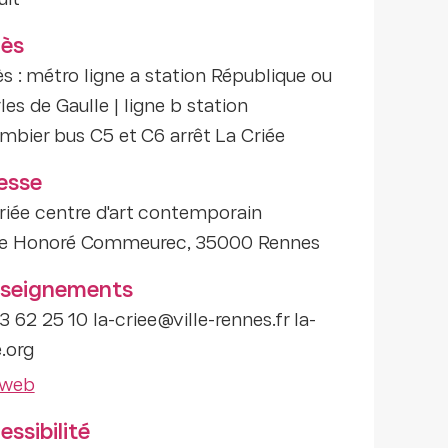
uit
ès
s : métro ligne a station République ou
les de Gaulle | ligne b station
mbier bus C5 et C6 arrêt La Criée
esse
riée centre d'art contemporain
e Honoré Commeurec, 35000 Rennes
seignements
3 62 25 10 la-criee@ville-rennes.fr la-
e.org
 web
ssibilité