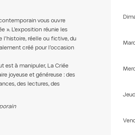
di
t contemporain vous ouvre
 ». L'exposition réunie les
l’histoire, réelle ou fictive, du
mar
cialement créé pour l’occasion
t est à manipuler, La Criée
me
e joyeuse et généreuse : des
ances, des lectures, des
jeu
mporain
ven