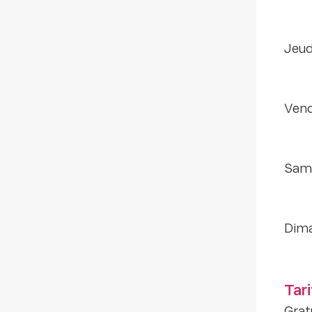
jeu
ven
sam
di
Tari