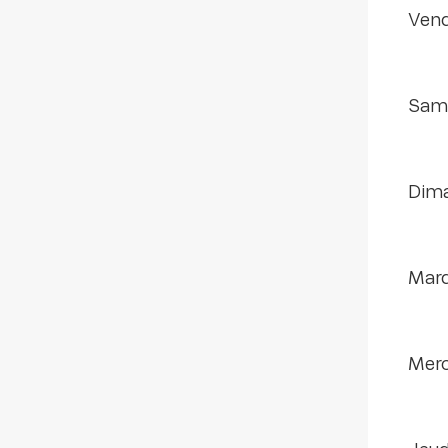
ven
sam
dim
mar
mer