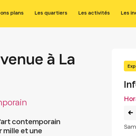
bons plans
Les quartiers
Les activités
Les i
nvenue à La
Exp
In
Hor
mporain
d'art contemporain
sam
mille et une