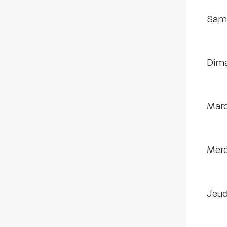
sam
di
mar
mer
jeud