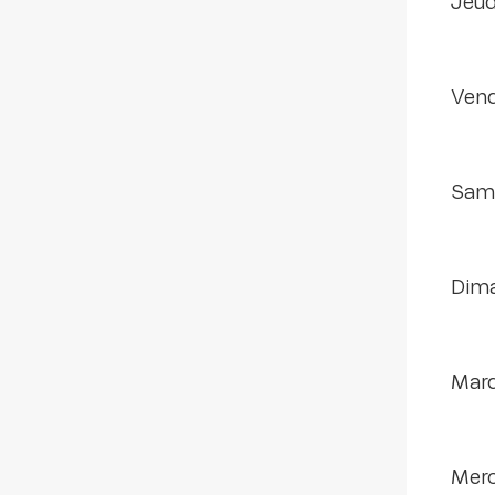
jeu
ven
sam
di
mar
mer