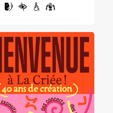
Handicap auditif
Handicap intellectuel
Handicap visuel
Handicap moteur
Handicap psychique