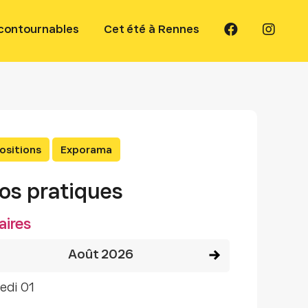
ncontournables
Cet été à Rennes
ositions
Exporama
fos pratiques
aires
Voir le mois précédent
Voir le mois suivant
août 2026
edi 01