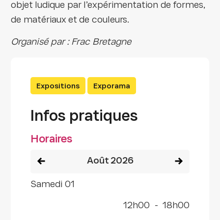
objet ludique par l’expérimentation de formes,
de matériaux et de couleurs.
Organisé par : Frac Bretagne
Expositions
Exporama
Infos pratiques
Horaires
Voir le mois précédent
Voir le mois
août 2026
samedi 01
12h00
-
18h00