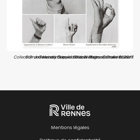
© Bruno Munari, 'Supplemento al dizionario italiano', 2017. Collection de livres d'artistes du Frac Bretagne © Bruno Munari. Courtesy Corraini Edizion. Photo : Corraini Edizioni
Mentions légales