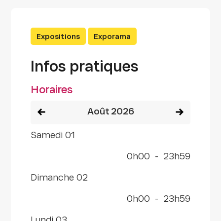
Expositions
Exporama
Infos pratiques
Horaires
Voir le mois précédent
Voir le mois
août 2026
samedi 01
0h00
-
23h59
dimanche 02
0h00
-
23h59
lundi 03