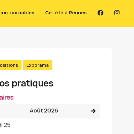
ncontournables
Cet été à Rennes
ositions
Exporama
fos pratiques
aires
Voir le mois précédent
Voir le mois suivant
août 2026
di 25