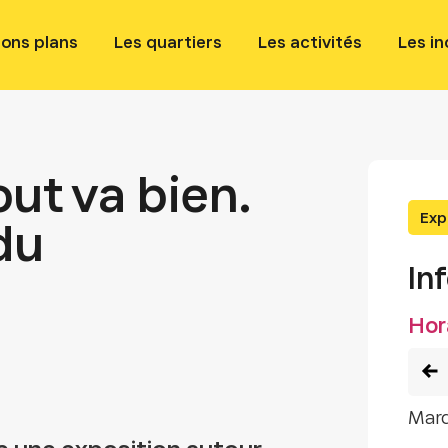
bons plans
Les quartiers
Les activités
Les i
out va bien.
Exp
du
In
Hor
mar