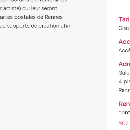
ntemporains d’intervenir sur
 artiste) qui leur seront
cartes postales de Rennes
Tari
 que supports de création afin
Grat
Acc
Accè
Adr
Gale
4 pl
Ren
Ren
con
Site