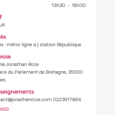
13h30
-
18h30
f
uit
ès
s : métro ligne a | station République
esse
rie Jonathan Roze
ace du Parlement de Bretagne, 35000
nes
seignements
tact@jonathanroze.com 0223617864
 web