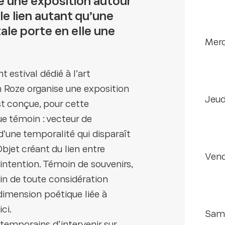
e une exposition autour
 le lien autant qu’une
ale porte en elle une
mer
estival dédié à l’art
 Roze organise une exposition
jeu
st conçue, pour cette
ue témoin : vecteur de
d’une temporalité qui disparaît
Objet créant du lien entre
ven
 intention. Témoin de souvenirs,
in de toute considération
 dimension poétique liée à
ci.
sam