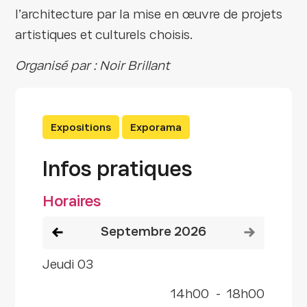
l’architecture par la mise en œuvre de projets
artistiques et culturels choisis.
Organisé par : Noir Brillant
Expositions
Exporama
Infos pratiques
Horaires
Voir le mois précédent
Voir le mois
septembre 2026
jeudi 03
14h00
-
18h00