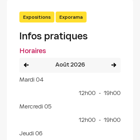
Expositions
Exporama
Infos pratiques
Horaires
Voir le mois précédent
Voir le mois
août 2026
mardi 04
12h00
-
19h00
mercredi 05
12h00
-
19h00
jeudi 06