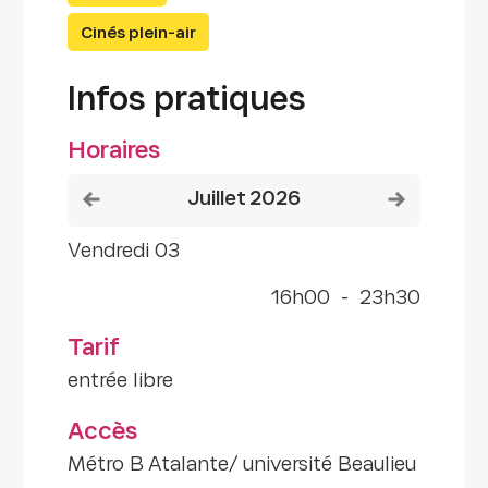
Cinés plein-air
Infos pratiques
Horaires
Voir le mois précédent
Voir le mois
juillet 2026
vendredi 03
16h00
-
23h30
Tarif
entrée libre
Accès
Métro B Atalante/ université Beaulieu