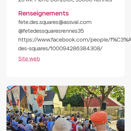
26 Av. Pierre Donzelot, 35000 Rennes
Renseignements
fete.des.squares@assval.com
@fetedessquaresrennes35
https://www.facebook.com/people/f%C3%A
des-squares/100094286384308/
Site web