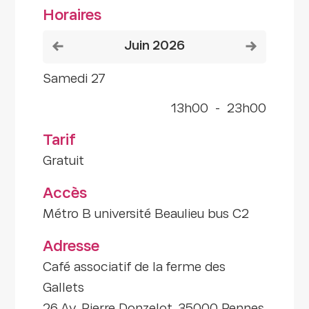
Horaires
Voir le mois précédent
Voir le mois
juin 2026
samedi 27
13h00
-
23h00
Tarif
Gratuit
Accès
Métro B université Beaulieu bus C2
Adresse
Café associatif de la ferme des
Gallets