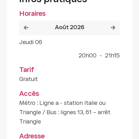
Horaires
Voir le mois précédent
Voir le mois
août 2026
jeudi 06
20h00
-
21h15
Tarif
Gratuit
Accès
Métro : Ligne a - station Italie ou
Triangle / Bus : lignes 13, 61 – arrêt
Triangle
Adresse