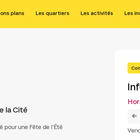
bons plans
Les quartiers
Les activités
Les i
Con
In
Hor
e la Cité
té pour une Fête de l’Été
ven