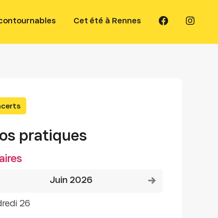
ncontournables
Cet été à Rennes
certs
fos pratiques
aires
Voir le mois précédent
Voir le mois suivant
juin 2026
dredi 26