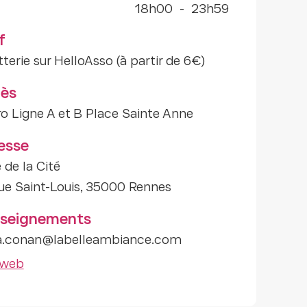
18h00
-
23h59
f
tterie sur HelloAsso (à partir de 6€)
ès
o Ligne A et B Place Sainte Anne
esse
 de la Cité
ue Saint-Louis, 35000 Rennes
seignements
a.conan@labelleambiance.com
 web