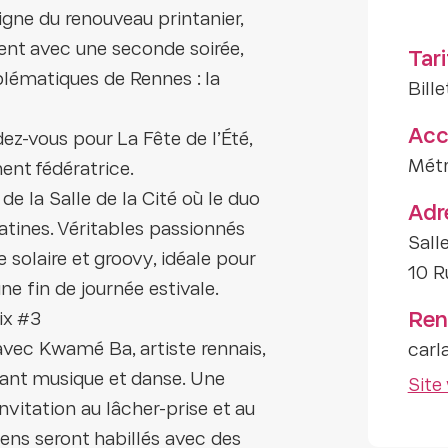
igne du renouveau printanier,
ent avec une seconde soirée,
Tari
mblématiques de Rennes : la
Bille
Acc
dez-vous pour La Fête de l’Été,
Métr
ent fédératrice.
 de la Salle de la Cité où le duo
Adr
atines. Véritables passionnés
Salle
e solaire et groovy, idéale pour
10 R
e fin de journée estivale.
Ren
ix #3
 avec Kwamé Ba, artiste rennais,
carl
êlant musique et danse. Une
Site
itation au lâcher-prise et au
ns seront habillés avec des