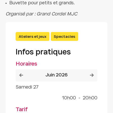
Buvette pour petits et grands.
Organisé par : Grand Cordel MJC
Ateliers et jeux
Spectacles
Infos pratiques
Horaires
Voir le mois précédent
Voir le mois
juin 2026
samedi 27
10h00
-
20h00
Tarif