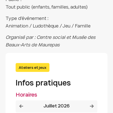
Tout public (enfants, familles, adultes)
Type d’événement :
Animation / Ludothèque / Jeu / Famille
Organisé par : Centre social et Musée des
Beaux-Arts de Maurepas
Ateliers et jeux
Infos pratiques
Horaires
Voir le mois précédent
Voir le mois
juillet 2026