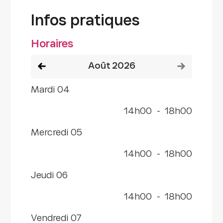
Infos pratiques
Horaires
Voir le mois précédent
Voir le mois
août 2026
mardi 04
14h00
-
18h00
mercredi 05
14h00
-
18h00
jeudi 06
14h00
-
18h00
vendredi 07