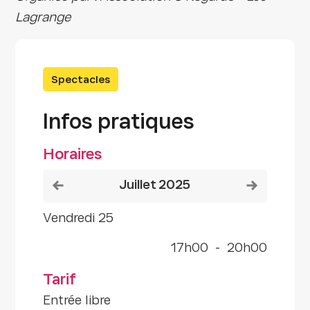
Lagrange
Spectacles
Infos pratiques
Horaires
Voir le mois précédent
Voir le mois
juillet 2025
vendredi 25
17h00
-
20h00
Tarif
Entrée libre