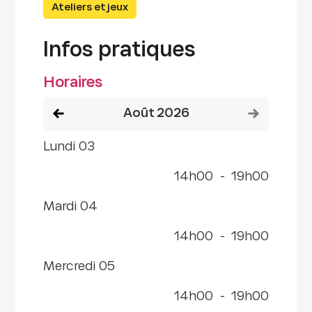
Ateliers et jeux
Infos pratiques
Horaires
Voir le mois précédent
Voir le mois
août 2026
lundi 03
14h00
-
19h00
mardi 04
14h00
-
19h00
mercredi 05
14h00
-
19h00