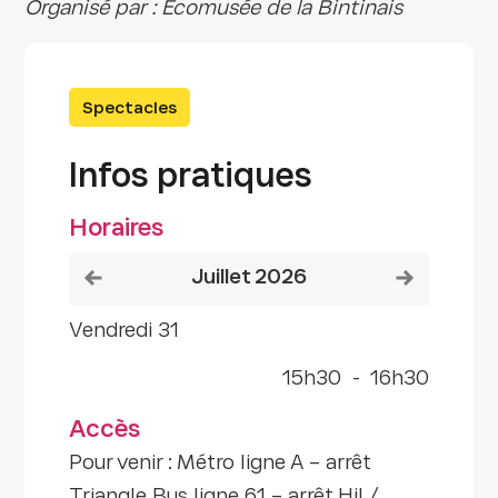
Organisé par : Écomusée de la Bintinais
Spectacles
Infos pratiques
Horaires
Voir le mois précédent
Voir le mois
juillet 2026
vendredi 31
15h30
-
16h30
Accès
Pour venir : Métro ligne A – arrêt
Triangle Bus ligne 61 – arrêt Hil /