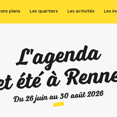
bons plans
Les quartiers
Les activités
Les i
L'agenda
et été à Renn
Du 26 juin au 30 août 2026