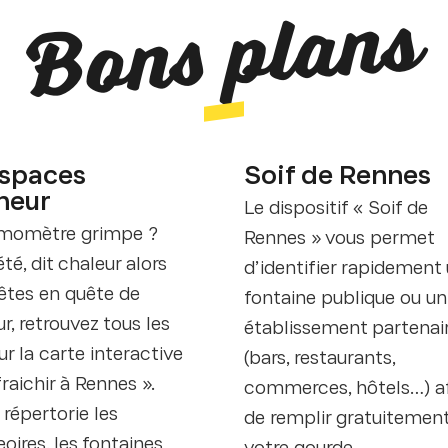
Bons plans
espaces
Soif de Rennes
heur
Le dispositif « Soif de
rmomètre grimpe ?
Rennes » vous permet
été, dit chaleur alors
d’identifier rapidement
 êtes en quête de
fontaine publique ou un
r, retrouvez tous les
établissement partenai
ur la carte interactive
(bars, restaurants,
raichir à Rennes ».
commerces, hôtels…) a
 répertorie les
de remplir gratuitemen
oires, les fontaines