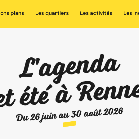
bons plans
Les quartiers
Les activités
Les i
L'agenda
et été à Renn
Du 26 juin au 30 août 2026