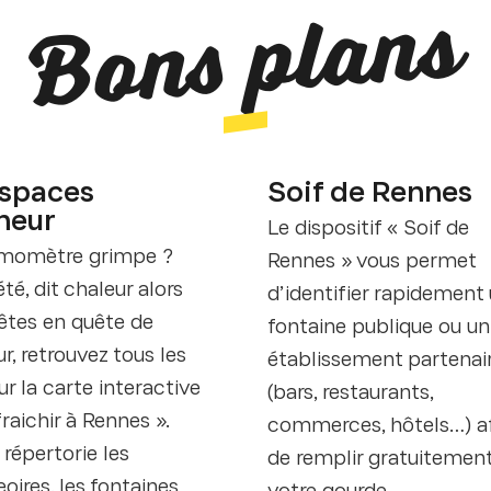
Bons plans
espaces
Soif de Rennes
heur
Le dispositif « Soif de
rmomètre grimpe ?
Rennes » vous permet
été, dit chaleur alors
d’identifier rapidement
 êtes en quête de
fontaine publique ou un
r, retrouvez tous les
établissement partenai
ur la carte interactive
(bars, restaurants,
raichir à Rennes ».
commerces, hôtels…) a
 répertorie les
de remplir gratuitemen
oires, les fontaines