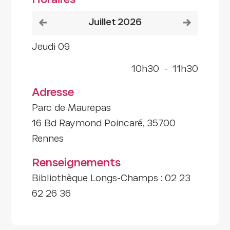
Horaires
Voir le mois précédent
Voir le mois
juillet 2026
jeudi 09
10h30
-
11h30
Adresse
Parc de Maurepas
16 Bd Raymond Poincaré, 35700
Rennes
Renseignements
Bibliothèque Longs-Champs : 02 23
62 26 36