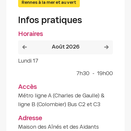
Rennes à la mer et au vert
Infos pratiques
Horaires
Voir le mois précédent
Voir le mois
août 2026
lundi 17
7h30
-
19h00
Accès
Métro ligne A (Charles de Gaulle) &
ligne B (Colombier) Bus C2 et C3
Adresse
Maison des Aînés et des Aidants