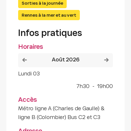
Sorties à la journée
Rennes à la mer et au vert
Infos pratiques
Horaires
Voir le mois précédent
Voir le mois
août 2026
lundi 03
7h30
-
19h00
Accès
Métro ligne A (Charles de Gaulle) &
ligne B (Colombier) Bus C2 et C3