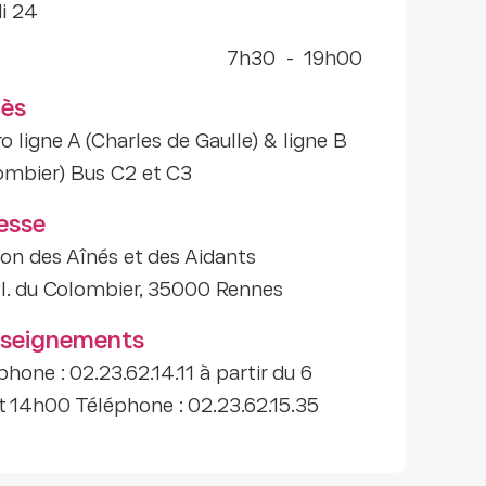
di 24
7h30
-
19h00
ès
o ligne A (Charles de Gaulle) & ligne B
ombier) Bus C2 et C3
esse
on des Aînés et des Aidants
l. du Colombier, 35000 Rennes
seignements
phone : 02.23.62.14.11 à partir du 6
let 14h00 Téléphone : 02.23.62.15.35