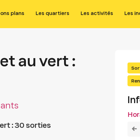
bons plans
Les quartiers
Les activités
Les i
t au vert :
Sor
Ren
In
dants
Hor
ert : 30 sorties