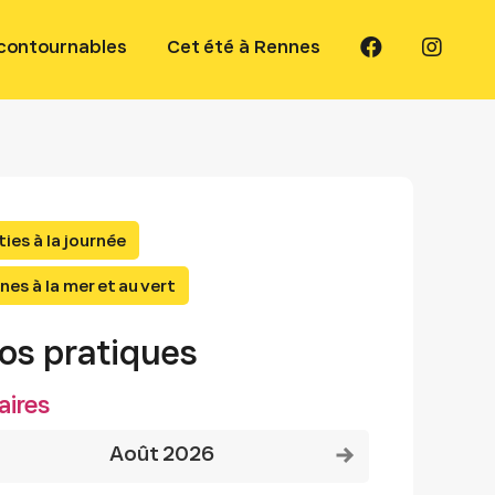
ncontournables
Cet été à Rennes
ties à la journée
nes à la mer et au vert
fos pratiques
aires
Voir le mois précédent
Voir le mois suivant
août 2026