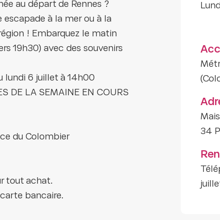
rnée au départ de Rennes ?
lun
ne escapade à la mer ou à la
région ! Embarquez le matin
vers 19h30) avec des souvenirs
Acc
Métr
undi 6 juillet à 14h00
(Col
S DE LA SEMAINE EN COURS
Adr
Mais
34 P
ace du Colombier
Ren
Télé
r tout achat.
juil
carte bancaire.