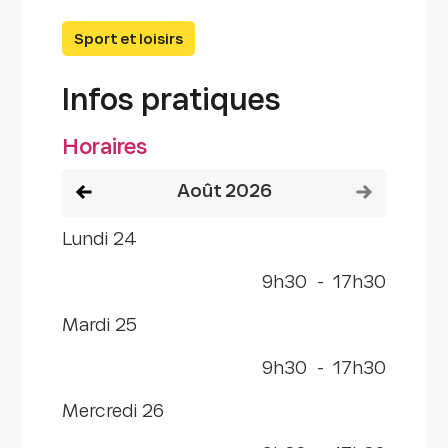
Sport et loisirs
Infos pratiques
Horaires
Voir le mois précédent
Voir le mois
août 2026
lundi 24
9h30
-
17h30
mardi 25
9h30
-
17h30
mercredi 26