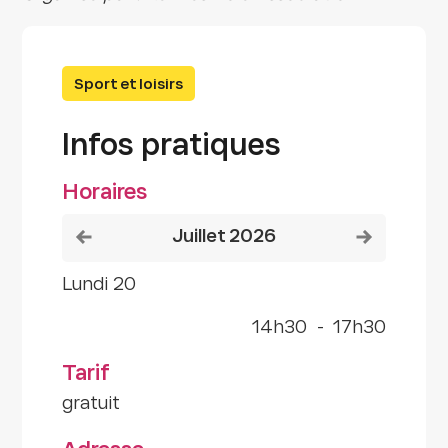
Sport et loisirs
Infos pratiques
Horaires
Voir le mois précédent
Voir le mois
juillet 2026
lundi 20
14h30
-
17h30
Tarif
gratuit