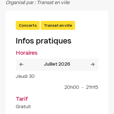
Organisé par : Transat en ville
Concerts
Transat en ville
Infos pratiques
Horaires
Voir le mois précédent
Voir le mois
juillet 2026
jeudi 30
20h00
-
21h15
Tarif
Gratuit