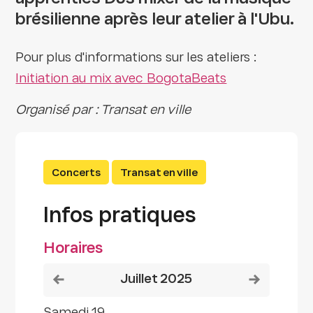
brésilienne après leur atelier à l'Ubu.
Pour plus d'informations sur les ateliers :
Initiation au mix avec BogotaBeats
Organisé par : Transat en ville
Concerts
Transat en ville
Infos pratiques
Horaires
Voir le mois précédent
Voir le mois
juillet 2025