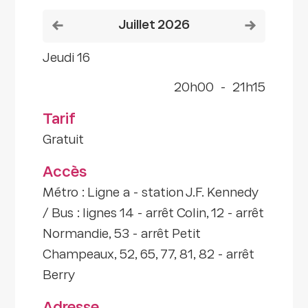
Voir le mois précédent
Voir le mois
juillet 2026
jeudi 16
20h00
-
21h15
Tarif
Gratuit
Accès
Métro : Ligne a - station J.F. Kennedy
/ Bus : lignes 14 - arrêt Colin, 12 - arrêt
Normandie, 53 - arrêt Petit
Champeaux, 52, 65, 77, 81, 82 - arrêt
Berry