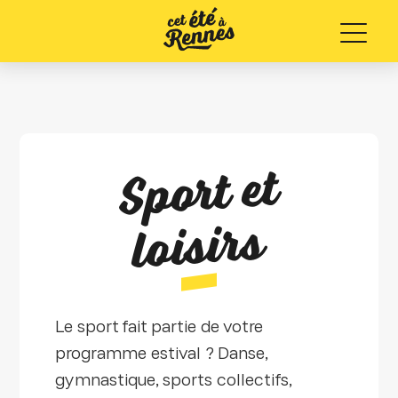
Menu
S
port et
l
oisirs
Le sport fait partie de votre
programme estival ? Danse,
gymnastique, sports collectifs,