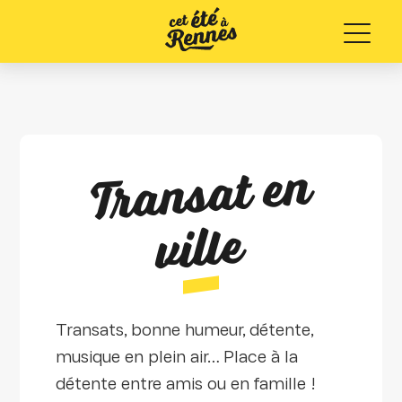
Menu
Tr
a
ns
at e
n
ville
Transats, bonne humeur, détente,
musique en plein air… Place à la
détente entre amis ou en famille !