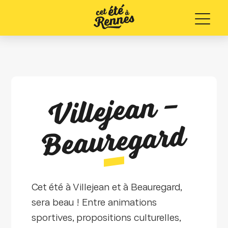
Menu
Villeje
a
n
–
Be
a
ureg
ar
d
Cet été à Villejean et à Beauregard,
sera beau ! Entre animations
sportives, propositions culturelles,