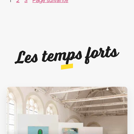
1
2
3
Page suivante
Les temps forts