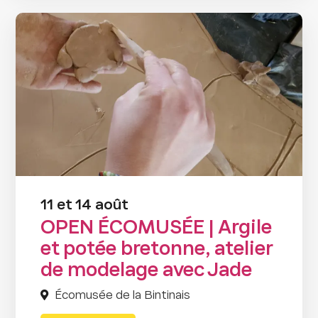
11 et 14 août
OPEN ÉCOMUSÉE | Argile
et potée bretonne, atelier
de modelage avec Jade
Écomusée de la Bintinais